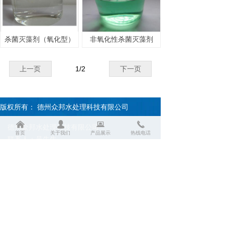
杀菌灭藻剂（氧化型）
非氧化性杀菌灭藻剂
上一页
1
/
2
下一页
版权所有：
德州众邦水处理科技有限公司
낀
넙
뀵
끅
德州众邦水处理科技有限公司
首页
关于我们
产品展示
热线电话
联系人：吴先生
移动电话：15953771377
地址：山东省德州市