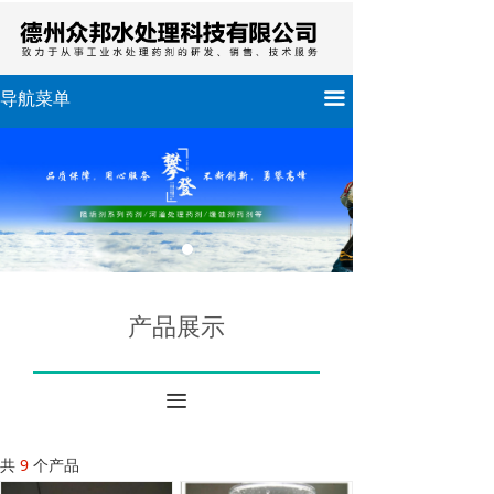
끀
导航菜单
产品展示
끀
共
9
个产品