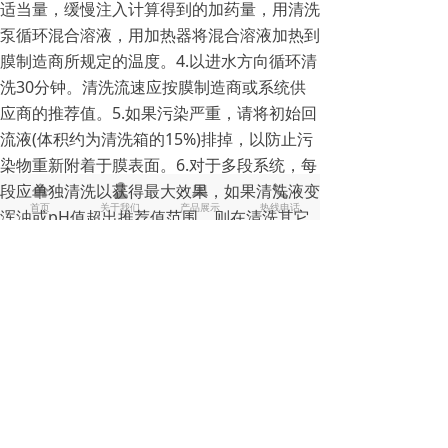
适当量，缓慢注入计算得到的加药量，用清洗
泵循环混合溶液，用加热器将混合溶液加热到
膜制造商所规定的温度。4.以进水方向循环清
洗30分钟。清洗流速应按膜制造商或系统供
应商的推荐值。5.如果污染严重，请将初始回
流液(体积约为清洗箱的15%)排掉，以防止污
染物重新附着于膜表面。6.对于多段系统，每
段应单独清洗以获得最大效果，如果清洗液变
낀
넙
뀵
끅
首页
关于我们
产品展示
热线电话
浑浊或pH值超出推荐值范围，则在清洗其它
段时应将此清洗液排空并重新配置清洗液。7.
在系统重新投运前最好能用反渗透透过水漂
洗。
包装与储存
25Kg聚乙烯塑料桶。常温避光干燥处保存，
存放期24个月